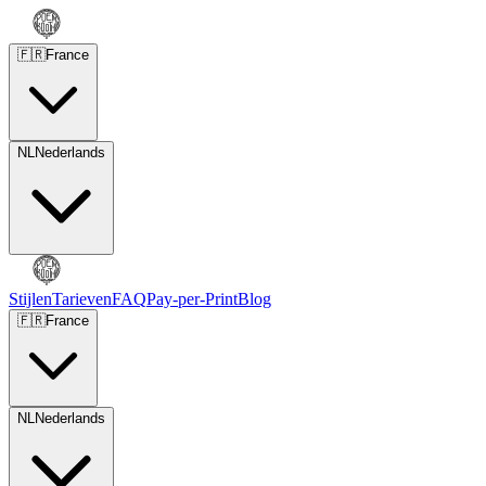
🇫🇷
France
NL
Nederlands
Stijlen
Tarieven
FAQ
Pay-per-Print
Blog
🇫🇷
France
NL
Nederlands