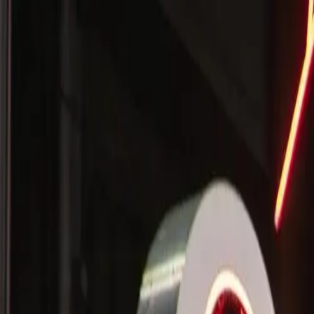
🇫🇷
France
NL
Nederlands
Stijlen
Tarieven
FAQ
Pay-per-Print
Blog
🇫🇷
France
NL
Nederlands