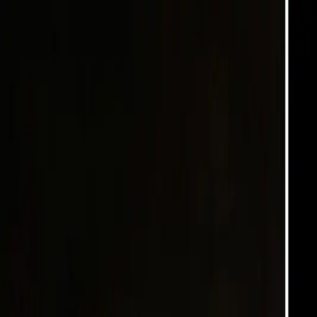
🇫🇷
France
NL
Nederlands
Stijlen
Tarieven
FAQ
Pay-per-Print
Blog
🇫🇷
France
NL
Nederlands