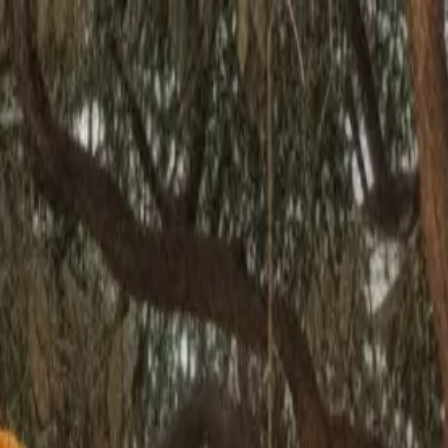
🇩🇪
Deutschland
IT
Italiano
Stili
Tariffe
FAQ
Pay-per-Print
Blog
🇩🇪
Deutschland
IT
Italiano