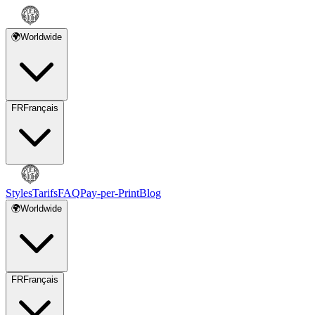
🌍
Worldwide
FR
Français
Styles
Tarifs
FAQ
Pay-per-Print
Blog
🌍
Worldwide
FR
Français