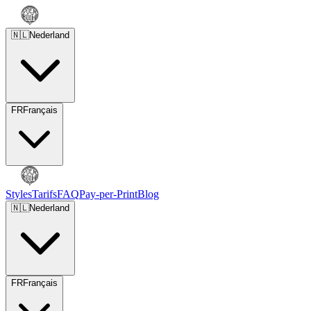
🇳🇱
Nederland
FR
Français
Styles
Tarifs
FAQ
Pay-per-Print
Blog
🇳🇱
Nederland
FR
Français