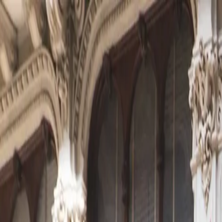
🇳🇱
Nederland
FR
Français
Styles
Tarifs
FAQ
Pay-per-Print
Blog
🇳🇱
Nederland
FR
Français