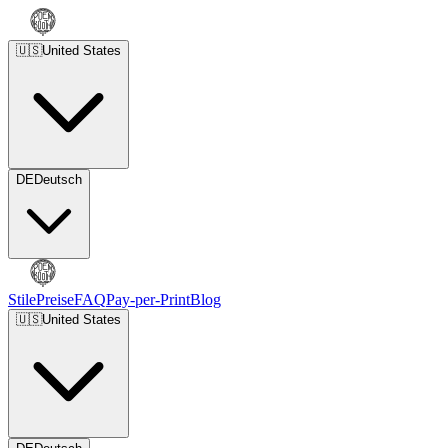
🇺🇸
United States
DE
Deutsch
Stile
Preise
FAQ
Pay-per-Print
Blog
🇺🇸
United States