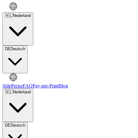
🇳🇱
Nederland
DE
Deutsch
Stile
Preise
FAQ
Pay-per-Print
Blog
🇳🇱
Nederland
DE
Deutsch