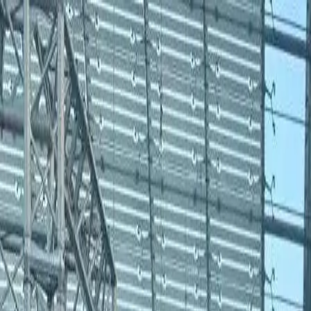
🇳🇱
Nederland
DE
Deutsch
Stile
Preise
FAQ
Pay-per-Print
Blog
🇳🇱
Nederland
DE
Deutsch