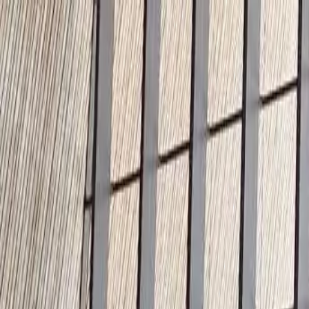
🇺🇸
United States
NL
Nederlands
Stijlen
Tarieven
FAQ
Pay-per-Print
Blog
🇺🇸
United States