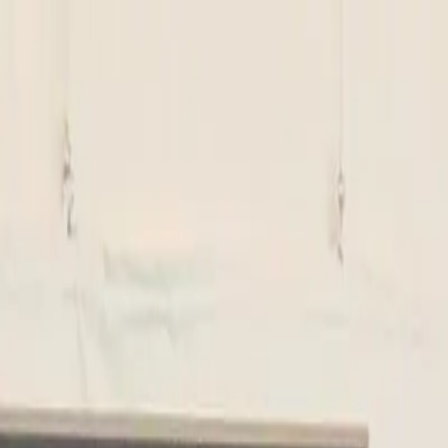
🌍
Worldwide
NL
Nederlands
Stijlen
Tarieven
FAQ
Pay-per-Print
Blog
🌍
Worldwide
NL
Nederlands