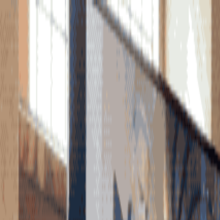
🇳🇱
Nederland
NL
Nederlands
Stijlen
Tarieven
FAQ
Pay-per-Print
Blog
🇳🇱
Nederland
NL
Nederlands