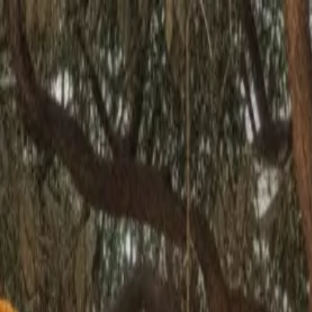
🇳🇱
Nederland
NL
Nederlands
Stijlen
Tarieven
FAQ
Pay-per-Print
Blog
🇳🇱
Nederland
NL
Nederlands