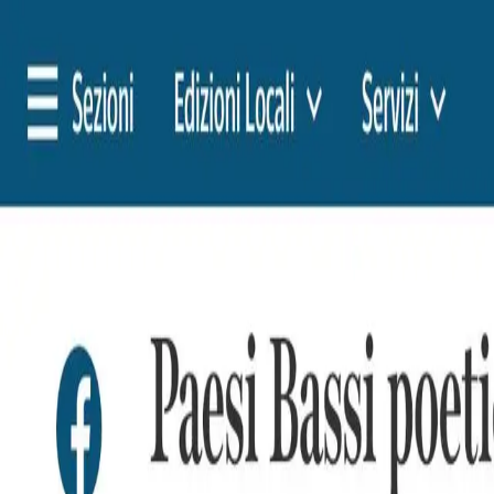
🇩🇪
Deutschland
NL
Nederlands
Stijlen
Tarieven
FAQ
Pay-per-Print
Blog
🇩🇪
Deutschland