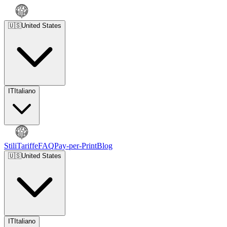
🇺🇸
United States
IT
Italiano
Stili
Tariffe
FAQ
Pay-per-Print
Blog
🇺🇸
United States
IT
Italiano