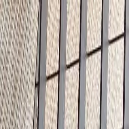
🇺🇸
United States
IT
Italiano
Stili
Tariffe
FAQ
Pay-per-Print
Blog
🇺🇸
United States
IT
Italiano