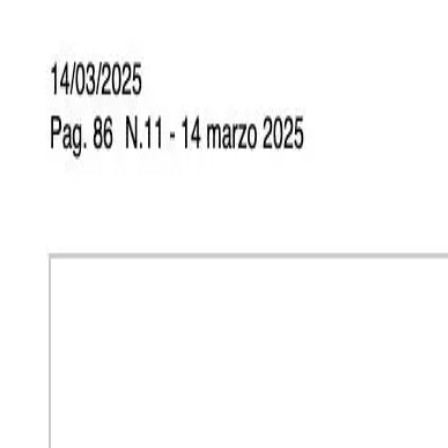
🇺🇸
United States
IT
Italiano
Stili
Tariffe
FAQ
Pay-per-Print
Blog
🇺🇸
United States
IT
Italiano