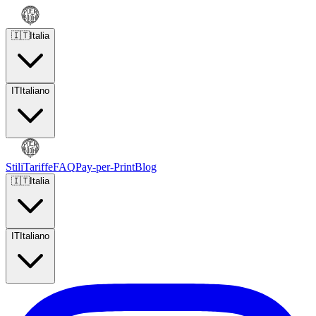
🇮🇹
Italia
IT
Italiano
Stili
Tariffe
FAQ
Pay-per-Print
Blog
🇮🇹
Italia
IT
Italiano