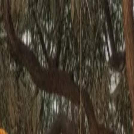
🇮🇹
Italia
IT
Italiano
Stili
Tariffe
FAQ
Pay-per-Print
Blog
🇮🇹
Italia
IT
Italiano