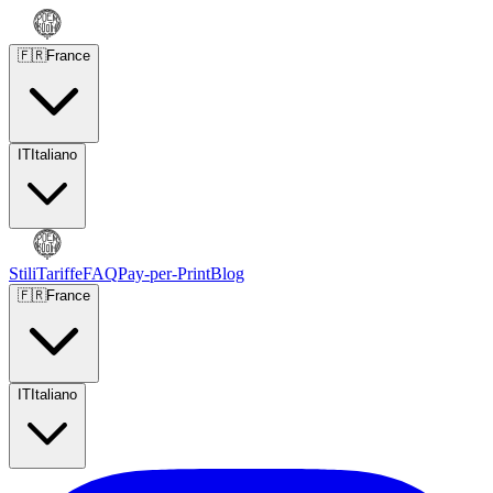
🇫🇷
France
IT
Italiano
Stili
Tariffe
FAQ
Pay-per-Print
Blog
🇫🇷
France
IT
Italiano