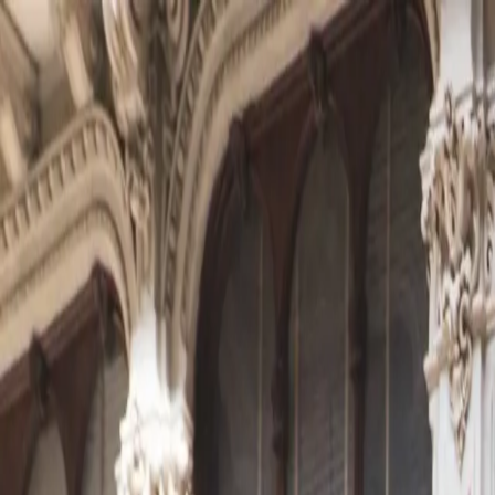
🇫🇷
France
IT
Italiano
Stili
Tariffe
FAQ
Pay-per-Print
Blog
🇫🇷
France
IT
Italiano