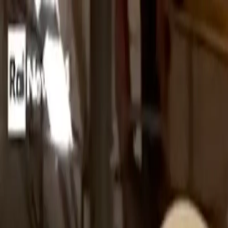
🇫🇷
France
IT
Italiano
Stili
Tariffe
FAQ
Pay-per-Print
Blog
🇫🇷
France
IT
Italiano