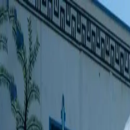
🇫🇷
France
IT
Italiano
Stili
Tariffe
FAQ
Pay-per-Print
Blog
🇫🇷
France
IT
Italiano