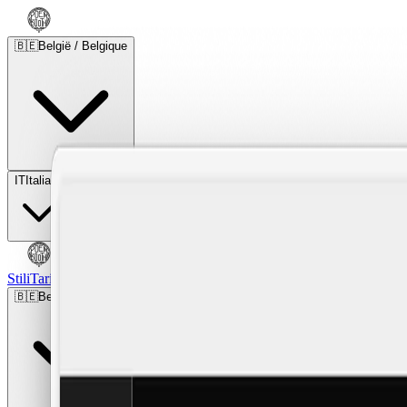
🇧🇪
België / Belgique
IT
Italiano
Stili
Tariffe
FAQ
Pay-per-Print
Blog
🇧🇪
België / Belgique