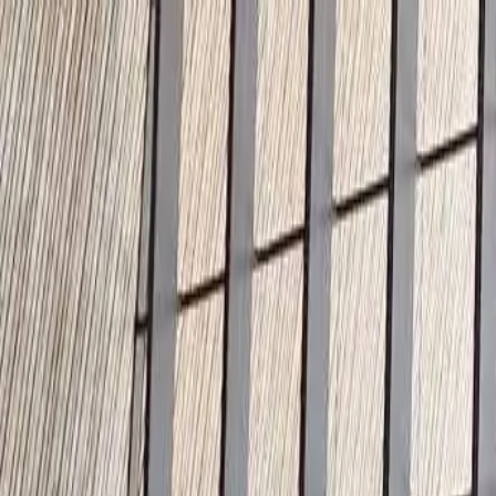
🇩🇪
Deutschland
FR
Français
Styles
Tarifs
FAQ
Pay-per-Print
Blog
🇩🇪
Deutschland
FR
Français