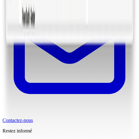
Contactez-nous
Restez informé