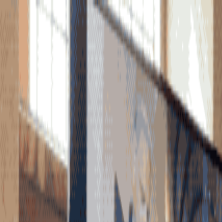
🇩🇪
Deutschland
FR
Français
Styles
Tarifs
FAQ
Pay-per-Print
Blog
🇩🇪
Deutschland
FR
Français