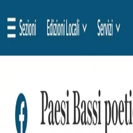
🇩🇪
Deutschland
FR
Français
Styles
Tarifs
FAQ
Pay-per-Print
Blog
🇩🇪
Deutschland
FR
Français