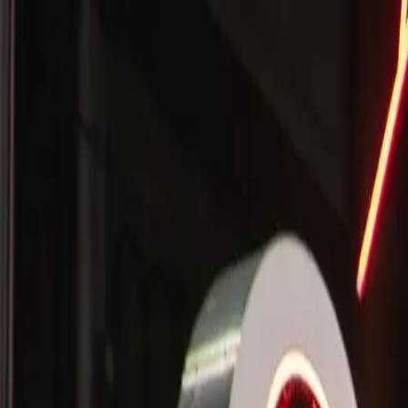
🌍
Worldwide
DE
Deutsch
Stile
Preise
FAQ
Pay-per-Print
Blog
🌍
Worldwide
DE
Deutsch