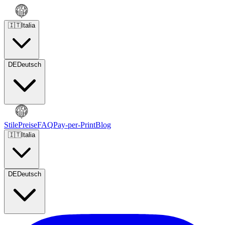
🇮🇹
Italia
DE
Deutsch
Stile
Preise
FAQ
Pay-per-Print
Blog
🇮🇹
Italia
DE
Deutsch