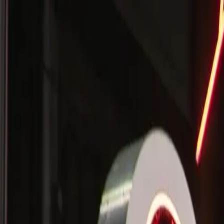
🇮🇹
Italia
DE
Deutsch
Stile
Preise
FAQ
Pay-per-Print
Blog
🇮🇹
Italia
DE
Deutsch