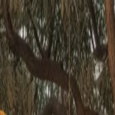
🇧🇪
België / Belgique
DE
Deutsch
Stile
Preise
FAQ
Pay-per-Print
Blog
🇧🇪
België / Belgique